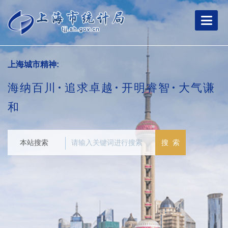
跳
转
到
网
站
导
上海城市精神:
航
区
海纳百川
追求卓越
开明睿智
大气谦
跳
转
和
到
主
要
本站搜索
搜 索
内
容
区
域