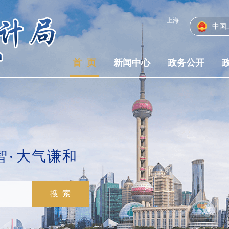
上海
多云
32℃
中国
2026年08月07日
星期五
首 页
新闻中心
政务公开
智
大气谦和
搜 索