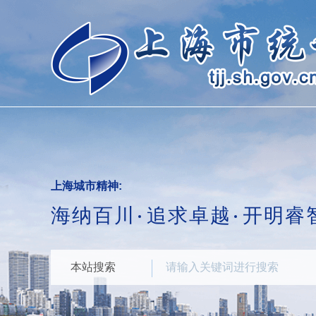
跳
转
到
网
站
导
航
区
跳
转
到
主
要
上海城市精神:
内
海纳百川
追求卓越
开明睿
容
区
域
本站搜索