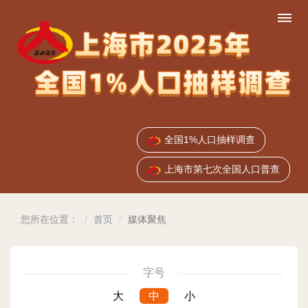
跳
转
到
网
站
导
航
区
跳
转
全国1%人口抽样调查
到
主
上海市第七次全国人口普查
要
内
容
您所在位置：
首页
媒体聚焦
区
域
字号
大
中
小