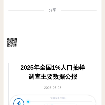
分享
微信
扫一
扫：
分享
微信
里点
“发
现”，
2025年全国1%人口抽样
扫一
下
调查主要数据公报
二维
码便
2026-05-28
可将
本文
分享
至朋