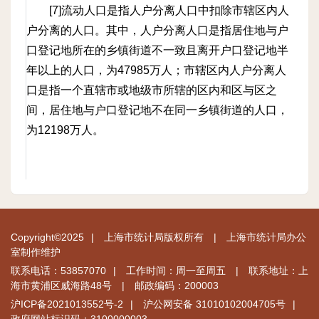
[7]流动人口是指人户分离人口中扣除市辖区内人
户分离的人口。其中，人户分离人口是指居住地与户
口登记地所在的乡镇街道不一致且离开户口登记地半
年以上的人口，为47985万人；市辖区内人户分离人
口是指一个直辖市或地级市所辖的区内和区与区之
间，居住地与户口登记地不在同一乡镇街道的人口，
为12198万人。
Copyright©2025
|
上海市统计局版权所有
|
上海市统计局办公
室制作维护
联系电话：53857070
|
工作时间：周一至周五
|
联系地址：上
海市黄浦区威海路48号
|
邮政编码：200003
沪ICP备2021013552号-2
|
沪公网安备 31010102004705号
|