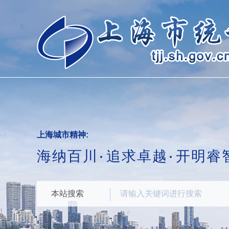
跳
转
到
网
站
导
航
区
跳
转
到
主
要
上海城市精神:
内
海纳百川
追求卓越
开明睿
容
区
域
本站搜索