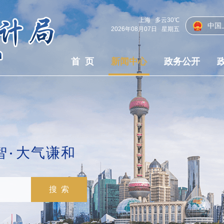
上海
多云
30℃
中国
2026年08月07日
星期五
首 页
新闻中心
政务公开
智
大气谦和
搜 索