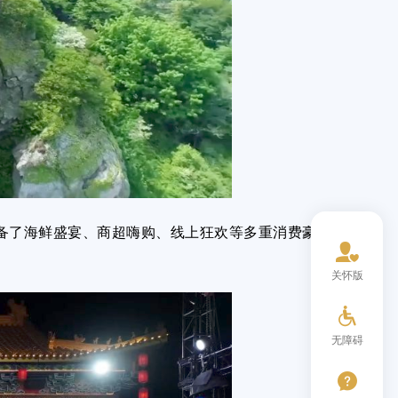
了海鲜盛宴、商超嗨购、线上狂欢等多重消费豪
关怀版
无障碍