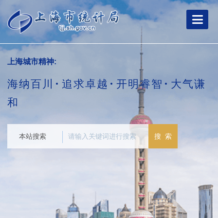
跳
转
到
网
站
导
上海城市精神:
航
区
海纳百川
追求卓越
开明睿智
大气谦
跳
转
和
到
主
要
本站搜索
搜 索
内
容
区
域