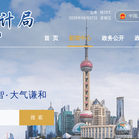
上海
晴
29℃
中国
2026年08月07日
星期五
首 页
新闻中心
政务公开
智
大气谦和
搜 索