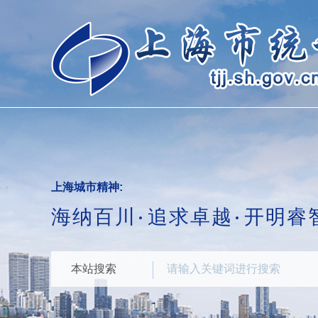
跳
转
到
网
站
导
航
区
跳
转
到
主
要
上海城市精神:
内
海纳百川
追求卓越
开明睿
容
区
域
本站搜索