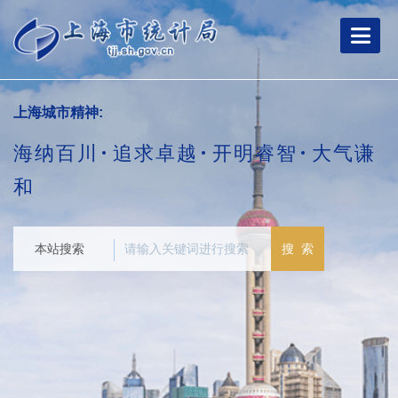
跳
转
到
网
站
导
上海城市精神:
航
区
海纳百川
追求卓越
开明睿智
大气谦
跳
转
和
到
主
要
本站搜索
搜 索
内
容
区
域