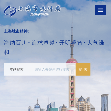
跳
转
到
网
站
导
上海城市精神:
航
区
海纳百川
追求卓越
开明睿智
大气谦
跳
转
和
到
主
要
本站搜索
搜 索
内
容
区
域