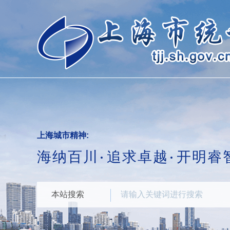
跳
转
到
网
站
导
航
区
跳
转
到
主
要
上海城市精神:
内
海纳百川
追求卓越
开明睿
容
区
域
本站搜索