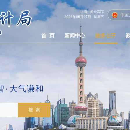
上海
多云
33℃
中国
2026年08月07日
星期五
首 页
新闻中心
政务公开
智
大气谦和
搜 索