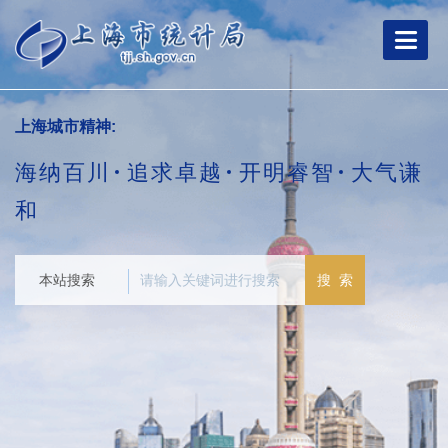
跳
转
到
网
站
导
上海城市精神:
航
区
海纳百川
追求卓越
开明睿智
大气谦
跳
转
和
到
主
要
本站搜索
搜 索
内
容
区
域