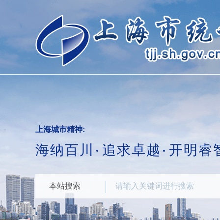
跳
转
到
网
站
导
航
区
跳
转
到
主
要
上海城市精神:
内
海纳百川
追求卓越
开明睿
容
区
域
本站搜索