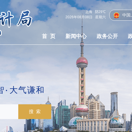
上海
阴
29℃
中国
2026年08月08日
星期六
首 页
新闻中心
政务公开
智
大气谦和
搜 索