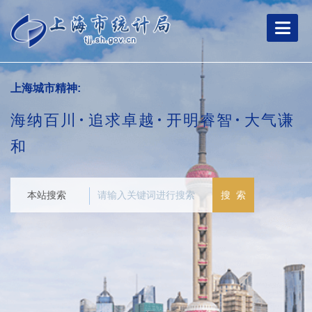
跳
转
到
网
站
导
上海城市精神:
航
区
海纳百川
追求卓越
开明睿智
大气谦
跳
转
和
到
主
要
本站搜索
搜 索
内
容
区
域