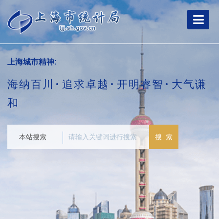
跳
转
到
网
站
导
上海城市精神:
航
区
海纳百川
追求卓越
开明睿智
大气谦
跳
转
和
到
主
要
本站搜索
搜 索
内
容
区
域