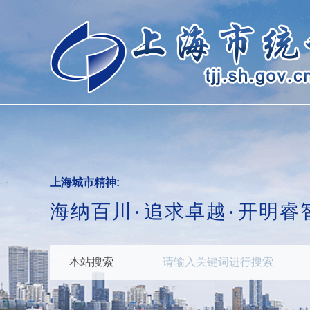
跳
转
到
网
站
导
航
区
跳
转
到
主
要
上海城市精神:
内
海纳百川
追求卓越
开明睿
容
区
域
本站搜索