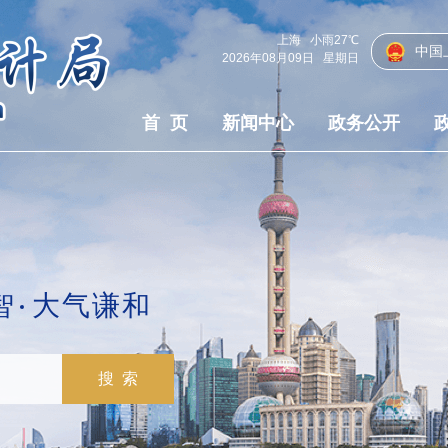
上海
小雨
27℃
中国
2026年08月09日
星期日
首 页
新闻中心
政务公开
智
大气谦和
搜 索